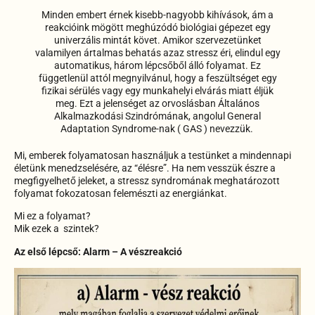
Minden embert érnek kisebb-nagyobb kihívások, ám a
reakcióink mögött meghúzódó biológiai gépezet egy
univerzális mintát követ. Amikor szervezetünket
valamilyen ártalmas behatás azaz stressz éri, elindul egy
automatikus, három lépcsőből álló folyamat. Ez
függetlenül attól megnyilvánul, hogy a feszültséget egy
fizikai sérülés vagy egy munkahelyi elvárás miatt éljük
meg. Ezt a jelenséget az orvoslásban Általános
Alkalmazkodási Szindrómának, angolul General
Adaptation Syndrome-nak ( GAS ) nevezzük.
Mi, emberek folyamatosan használjuk a testünket a mindennapi
életünk menedzselésére, az “élésre”. Ha nem vesszük észre a
megfigyelhető jeleket, a stressz syndromának meghatározott
folyamat fokozatosan felemészti az energiánkat.
Mi ez a folyamat?
Mik ezek a
szintek?
Az első lépcső: Alarm – A vészreakció