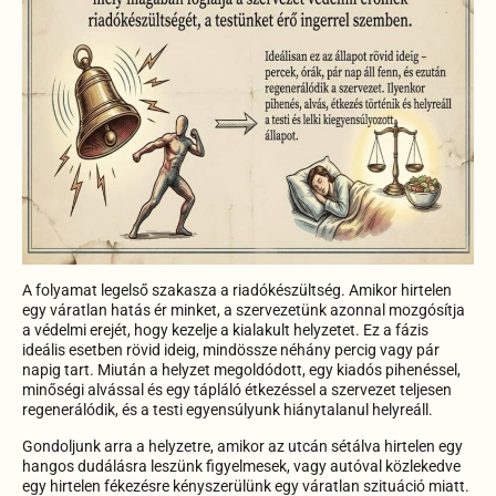
A folyamat legelső szakasza a riadókészültség. Amikor hirtelen
egy váratlan hatás ér minket, a szervezetünk azonnal mozgósítja
a védelmi erejét, hogy kezelje a kialakult helyzetet. Ez a fázis
ideális esetben rövid ideig, mindössze néhány percig vagy pár
napig tart. Miután a helyzet megoldódott, egy kiadós pihenéssel,
minőségi alvással és egy tápláló étkezéssel a szervezet teljesen
regenerálódik, és a testi egyensúlyunk hiánytalanul helyreáll.
Gondoljunk arra a helyzetre, amikor az utcán sétálva hirtelen egy
hangos dudálásra leszünk figyelmesek, vagy autóval közlekedve
egy hirtelen fékezésre kényszerülünk egy váratlan szituáció miatt.